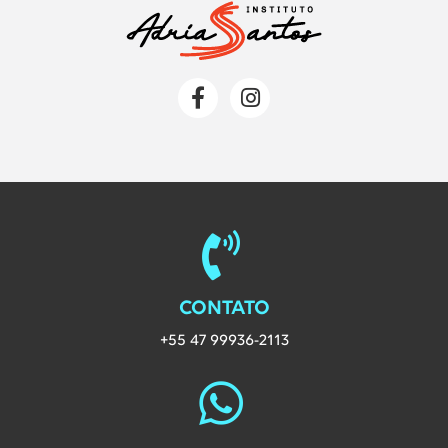
Redes Sociais da Labvix
Página da Labvix no Faceboo
Página da Labvix no I
CONTATO
+55 47 99936-2113